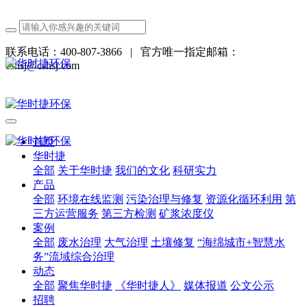
联系电话：400-807-3866
|
官方唯一指定邮箱：
cshsj@cshsj.com
首页
华时捷
全部
关于华时捷
我们的文化
科研实力
产品
全部
环境在线监测
污染治理与修复
资源化循环利用
第
三方运营服务
第三方检测
矿浆浓度仪
案例
全部
废水治理
大气治理
土壤修复
“海绵城市+智慧水
务”流域综合治理
动态
全部
聚焦华时捷
《华时捷人》
媒体报道
公文公示
招聘