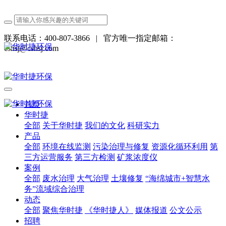
联系电话：400-807-3866
|
官方唯一指定邮箱：
cshsj@cshsj.com
首页
华时捷
全部
关于华时捷
我们的文化
科研实力
产品
全部
环境在线监测
污染治理与修复
资源化循环利用
第
三方运营服务
第三方检测
矿浆浓度仪
案例
全部
废水治理
大气治理
土壤修复
“海绵城市+智慧水
务”流域综合治理
动态
全部
聚焦华时捷
《华时捷人》
媒体报道
公文公示
招聘