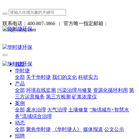
联系电话：400-807-3866
|
官方唯一指定邮箱：
cshsj@cshsj.com
首页
华时捷
全部
关于华时捷
我们的文化
科研实力
产品
全部
环境在线监测
污染治理与修复
资源化循环利用
第
三方运营服务
第三方检测
矿浆浓度仪
案例
全部
废水治理
大气治理
土壤修复
“海绵城市+智慧水
务”流域综合治理
动态
全部
聚焦华时捷
《华时捷人》
媒体报道
公文公示
招聘