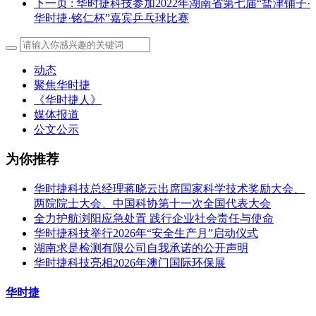
下一页
: 华时捷科技参加2022年湖南省第七届“盐津铺子·
华时捷·铭仁杯”嘉宾乒乓球比赛
动态
聚焦华时捷
《华时捷人》
媒体报道
公文公示
为你推荐
华时捷科技总经理蒋晓云出席国家科学技术奖励大会、
两院院士大会、中国科协第十一次全国代表大会
全力护航浏阳应急处置 践行企业社会责任与使命
华时捷科技举行2026年“安全生产月”启动仪式
湖南求是检测有限公司自我承诺的公开声明
华时捷科技亮相2026年澳门国际环保展
华时捷