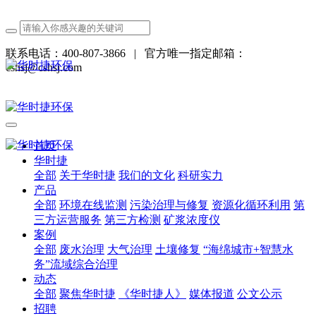
联系电话：400-807-3866
|
官方唯一指定邮箱：
cshsj@cshsj.com
首页
华时捷
全部
关于华时捷
我们的文化
科研实力
产品
全部
环境在线监测
污染治理与修复
资源化循环利用
第
三方运营服务
第三方检测
矿浆浓度仪
案例
全部
废水治理
大气治理
土壤修复
“海绵城市+智慧水
务”流域综合治理
动态
全部
聚焦华时捷
《华时捷人》
媒体报道
公文公示
招聘