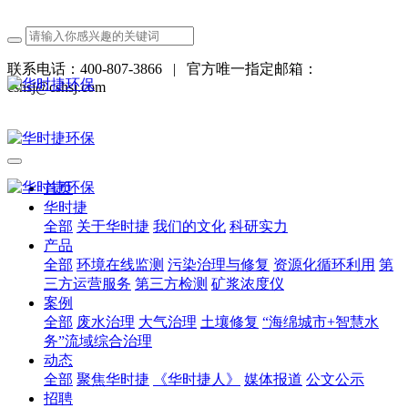
联系电话：400-807-3866
|
官方唯一指定邮箱：
cshsj@cshsj.com
首页
华时捷
全部
关于华时捷
我们的文化
科研实力
产品
全部
环境在线监测
污染治理与修复
资源化循环利用
第
三方运营服务
第三方检测
矿浆浓度仪
案例
全部
废水治理
大气治理
土壤修复
“海绵城市+智慧水
务”流域综合治理
动态
全部
聚焦华时捷
《华时捷人》
媒体报道
公文公示
招聘