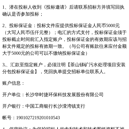
1、潜在投标人收到《投标邀请》后请
联系招标方并
填写回执
确认是否参加投标；
2、投标保证金：投标文件应提供投标保证金人民币5000元
（大写人民币伍仟元整）；电汇的方式支付
，
投标保证金须于
投标截止时间前汇入指定账户
，
投标保证金的有效期应该与招
标文件规定的投标有效期一致。（与公司有账款往来应付金额
大于
5000元的公司可以不
缴纳
投标保证金）
3,、汇款至指定账户，
必须
注明
【
茶山锑矿污水处理项目
安装
分包投标
保证金
】
，凭回执单提交招标单位联系人。
账户信息：
开户单位：长沙华时捷环保科技发展股份有限公司
开户银行：中国工商银行长沙溁湾镇支行
帐号：
1901027219201010543