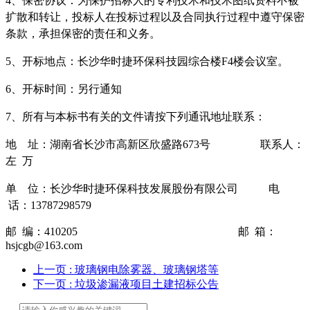
4、保密协议：为保护招标人的专利技术和技术图纸资料不被
扩散和转让，投标人在投标过程以及合同执行过程中遵守保密
条款，承担保密的责任和义务。
5、开标地点：长沙华时捷环保科技园综合楼F4楼会议室。
6、开标时间：
另行通知
7、所有与本标书有关的文件请按下列通讯地址联系：
地
址：湖南省长沙市高新区欣盛路673号
联系人：
左
万
单
位：长沙华时捷环保科技发展股份有限公司
电
话：
13787298579
邮
编：
410205
邮
箱：
hsjcgb@163.com
上一页
: 玻璃钢电除雾器、玻璃钢塔等
下一页
: 垃圾渗漏液项目土建招标公告