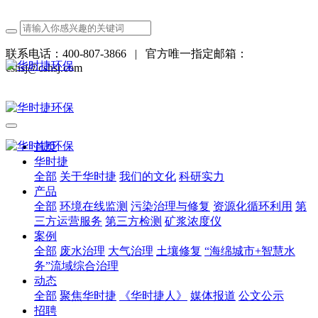
联系电话：400-807-3866
|
官方唯一指定邮箱：
cshsj@cshsj.com
首页
华时捷
全部
关于华时捷
我们的文化
科研实力
产品
全部
环境在线监测
污染治理与修复
资源化循环利用
第
三方运营服务
第三方检测
矿浆浓度仪
案例
全部
废水治理
大气治理
土壤修复
“海绵城市+智慧水
务”流域综合治理
动态
全部
聚焦华时捷
《华时捷人》
媒体报道
公文公示
招聘