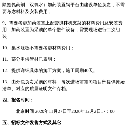
除氨氮药剂、双氧水）加药装置钢平台由建设单位负责，不需
要考虑材料及安装费用
；
9、需要考虑加药装置上配套搅拌机支架的材料费用及安装费
用，加药装置为采购的单个散件设备，需要现场进行二次组
装
；
10、集水堰板不需要考虑材料费用
；
11
、部分甲供管材已表明；
12、
提供详细具体的施工方案，施工周期
40
天。
13、
由分包负责采购的材料，每次进场前需
向项目部
提供原始
清单、对应的质量证明文件存档。
四、报名时间：
北京时间
2020
年
11
月
2
7
日至
2020
年
12
月
2
日
17：00
五、招标文件发售方式
及其它